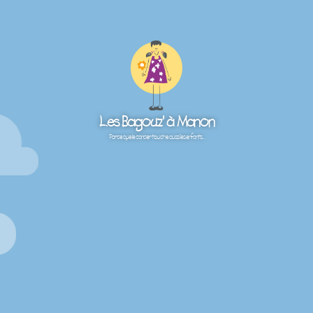
Les Bagouz' à Manon
Parce que le cancer touche aussi les enfants…