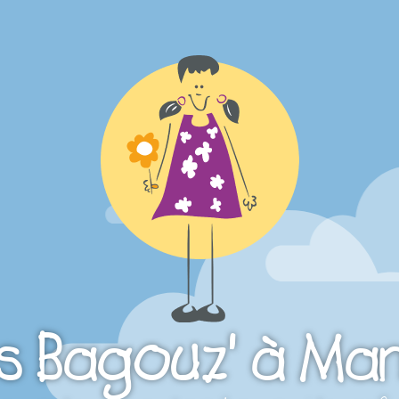
s Bagouz' à Ma