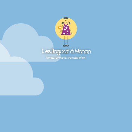
Les Bagouz' à Manon
Parce que le cancer touche aussi les enfants…