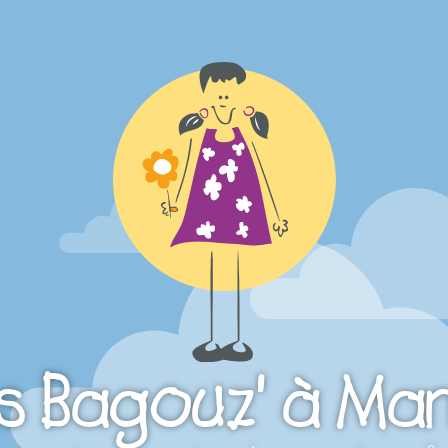
s Bagouz' à Ma