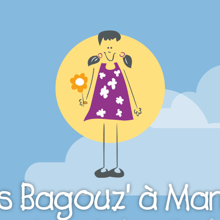
s Bagouz' à Ma